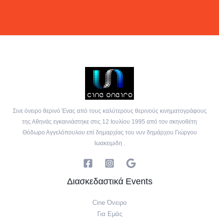
Σινε όνειρο θερινό Ένας από τους καλύτερους θερινούς κινηματογράφους
της Αθηνάς εγκαινιάστηκε στις 12 Ιουλίου 1995 από τον σκηνοθέτη
Θόδωρο Αγγελόπουλου επί δημαρχίας του νυν δημάρχου Γιώργου
Ιωακειμιδη .
Διασκεδαστικά Events
Cine Όνειρο
Για Eμάς