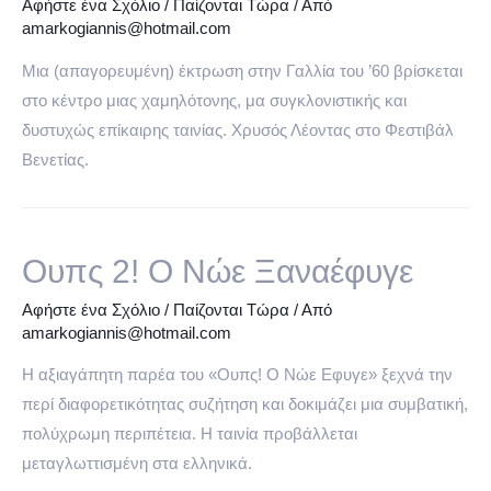
Αφήστε ένα Σχόλιο
/
Παίζονται Τώρα
/ Από
amarkogiannis@hotmail.com
Μια (απαγορευμένη) έκτρωση στην Γαλλία του ’60 βρίσκεται
στο κέντρο μιας χαμηλότονης, μα συγκλονιστικής και
δυστυχώς επίκαιρης ταινίας. Χρυσός Λέοντας στο Φεστιβάλ
Βενετίας.
Ουπς 2! Ο Νώε Ξαναέφυγε
Αφήστε ένα Σχόλιο
/
Παίζονται Τώρα
/ Από
amarkogiannis@hotmail.com
Η αξιαγάπητη παρέα του «Ουπς! Ο Νώε Εφυγε» ξεχνά την
περί διαφορετικότητας συζήτηση και δοκιμάζει μια συμβατική,
πολύχρωμη περιπέτεια. Η ταινία προβάλλεται
μεταγλωττισμένη στα ελληνικά.