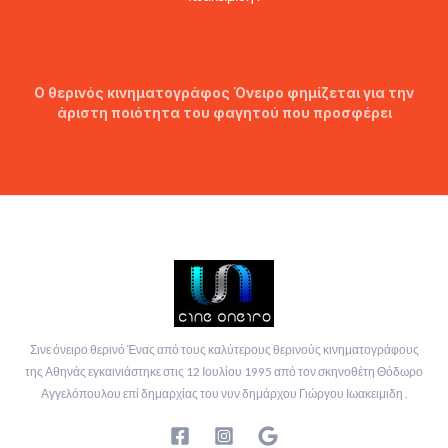
Ο θερινός κινηματογράφος Όνειρο φημίζεται για την
άριστη ποιότητα του φαγητού που προσφέρει
Σινε όνειρο θερινό Ένας από τους καλύτερους θερινούς κινηματογράφους
της Αθηνάς εγκαινιάστηκε στις 12 Ιουλίου 1995 από τον σκηνοθέτη Θόδωρο
Αγγελόπουλου επί δημαρχίας του νυν δημάρχου Γιώργου Ιωακειμιδη .