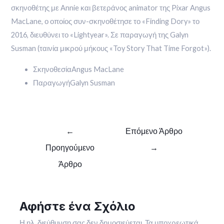
σκηνοθέτης με Annie και βετεράνος animator της Pixar Angus
MacLane, ο οποίος συν-σκηνοθέτησε το «Finding Dory» το
2016, διευθύνει το «Lightyear». Σε παραγωγή της Galyn
Susman (ταινία μικρού μήκους «Toy Story That Time Forgot»).
ΣκηνοθεσίαAngus MacLane
ΠαραγωγήGalyn Susman
Πλοήγηση
←
Επόμενο Άρθρο
άρθρων
Προηγούμενο
→
Άρθρο
Αφήστε ένα Σχόλιο
Η ηλ. διεύθυνση σας δεν δημοσιεύεται.
Τα υποχρεωτικά