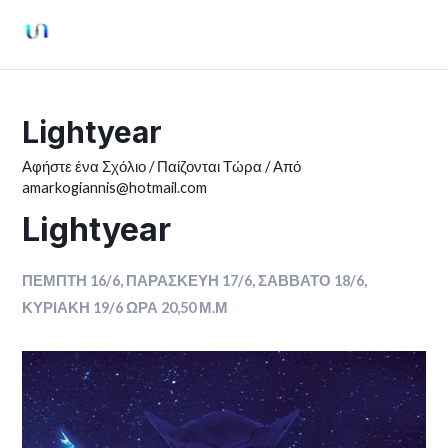
Μετάβαση
στο
Mai
περιεχόμενο
Men
Lightyear
Αφήστε ένα Σχόλιο
/
Παίζονται Τώρα
/ Από
amarkogiannis@hotmail.com
Lightyear
ΠΕΜΠΤΗ 16/6, ΠΑΡΑΣΚΕΥΗ 17/6, ΣΑΒΒΑΤΟ 18/6,
ΚΥΡΙΑΚΗ 19/6
ΩΡΑ 20,50 Μ.Μ