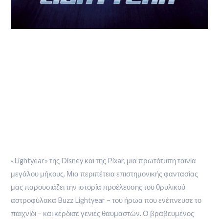
«Lightyear» της Disney και της Pixar, μια πρωτότυπη ταινία
μεγάλου μήκους. Μια περιπέτεια επιστημονικής φαντασίας
μας παρουσιάζει την ιστορία προέλευσης του θρυλικού
αστροφύλακα Buzz Lightyear – του ήρωα που ενέπνευσε το
παιχνίδι – και κέρδισε γενιές θαυμαστών. Ο βραβευμένος