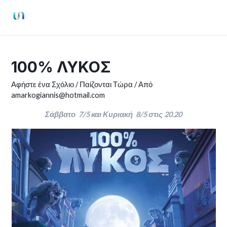
Μετάβαση
στο
Mai
περιεχόμενο
Men
100% ΛΥΚΟΣ
Αφήστε ένα Σχόλιο
/
Παίζονται Τώρα
/ Από
amarkogiannis@hotmail.com
Σάββατο 7/5 και Κυριακή 8/5 στις 20.20