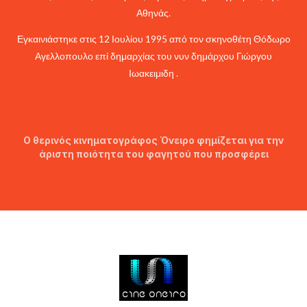
Αθηνάς.
Εγκαινιάστηκε στις 12 Ιουλίου 1995 από τον σκηνοθέτη Θόδωρο
Αγελλοπουλο επί δημαρχίας του νυν δημάρχου Γιώργου
Ιωακειμιδη .
Ο θερινός κινηματογράφος Όνειρο φημίζεται για την
άριστη ποιότητα του φαγητού που προσφέρει