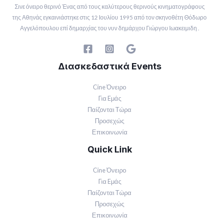
Σινε όνειρο θερινό Ένας από τους καλύτερους θερινούς κινηματογράφους
της Αθηνάς εγκαινιάστηκε στις 12 Ιουλίου 1995 από τον σκηνοθέτη Θόδωρο
Αγγελόπουλου επί δημαρχίας του νυν δημάρχου Γιώργου Ιωακειμιδη .
Διασκεδαστικά Events
Cine Όνειρο
Για Eμάς
Παίζονται Τώρα
Προσεχώς
Επικοινωνία
Quick Link
Cine Όνειρο
Για Eμάς
Παίζονται Τώρα
Προσεχώς
Επικοινωνία